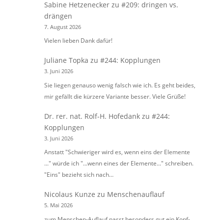
Sabine Hetzenecker
zu
#209: dringen vs.
drängen
7. August 2026
Vielen lieben Dank dafür!
Juliane Topka
zu
#244: Kopplungen
3. Juni 2026
Sie liegen genauso wenig falsch wie ich. Es geht beides,
mir gefällt die kürzere Variante besser. Viele Grüße!
Dr. rer. nat. Rolf-H. Hofedank
zu
#244:
Kopplungen
3. Juni 2026
Anstatt "Schwieriger wird es, wenn eins der Elemente
..." würde ich "...wenn eines der Elemente..." schreiben.
"Eins" bezieht sich nach…
Nicolaus Kunze
zu
Menschenauflauf
5. Mai 2026
zum Menschen-Auflauf passt besonders gut ein Kopf-