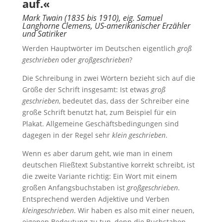
auf.«
Mark Twain (1835 bis 1910), eig. Samuel
Langhorne Clemens, US-amerikanischer Erzähler
und Satiriker
Werden Hauptwörter im Deutschen eigentlich
groß
geschrieben
oder
großgeschrieben
?
Die Schreibung in zwei Wörtern bezieht sich auf die
Größe der Schrift insgesamt: Ist etwas
groß
geschrieben
, bedeutet das, dass der Schreiber eine
große Schrift benutzt hat, zum Beispiel für ein
Plakat. Allgemeine Geschäftsbedingungen sind
dagegen in der Regel sehr
klein geschrieben
.
Wenn es aber darum geht, wie man in einem
deutschen Fließtext Substantive korrekt schreibt, ist
die zweite Variante richtig: Ein Wort mit einem
großen Anfangsbuchstaben ist
großgeschrieben
.
Entsprechend werden Adjektive und Verben
kleingeschrieben
. Wir haben es also mit einer neuen,
eigenen Bedeutung zu tun, denn die Buchstaben