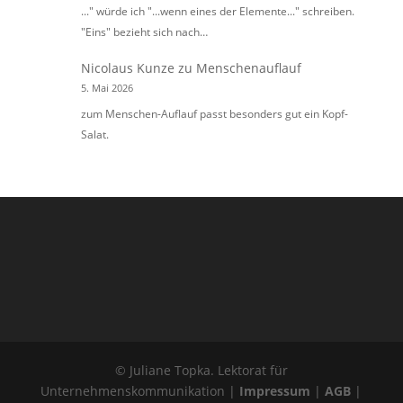
..." würde ich "...wenn eines der Elemente..." schreiben.
"Eins" bezieht sich nach…
Nicolaus Kunze
zu
Menschenauflauf
5. Mai 2026
zum Menschen-Auflauf passt besonders gut ein Kopf-
Salat.
© Juliane Topka. Lektorat für
Unternehmenskommunikation |
Impressum
|
AGB
|