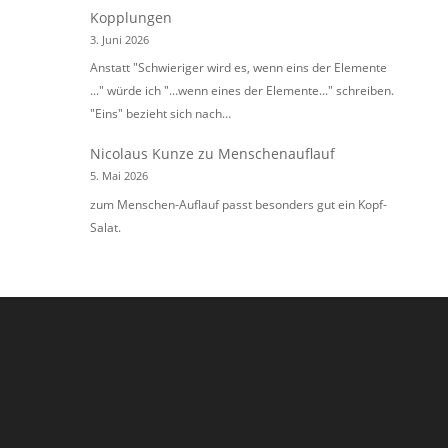
Kopplungen
3. Juni 2026
Anstatt "Schwieriger wird es, wenn eins der Elemente
..." würde ich "...wenn eines der Elemente..." schreiben.
"Eins" bezieht sich nach…
Nicolaus Kunze
zu
Menschenauflauf
5. Mai 2026
zum Menschen-Auflauf passt besonders gut ein Kopf-
Salat.