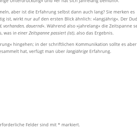
ange Unterdrückung« und »er hat sich jahrelang bemüht«.
eln, aber ist die Erfahrung selbst dann auch lang? Sie merken es
htig ist, wirkt nur auf den ersten Blick ähnlich: »langjährig«. Der D
nd, vorhanden, dauernd
«. Während also »jahrelang« die Zeitspanne s
, was i
n einer Zeitspanne passiert (ist)
, also das Ergebnis.
ung« hingehen; in der schriftlichen Kommunikation sollte es aber
esammelt hat, verfügt man über
langjährige
Erfahrung.
rforderliche Felder sind mit
*
markiert.