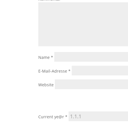
Name
*
E-Mail-Adresse
*
Website
Current ye@r
*