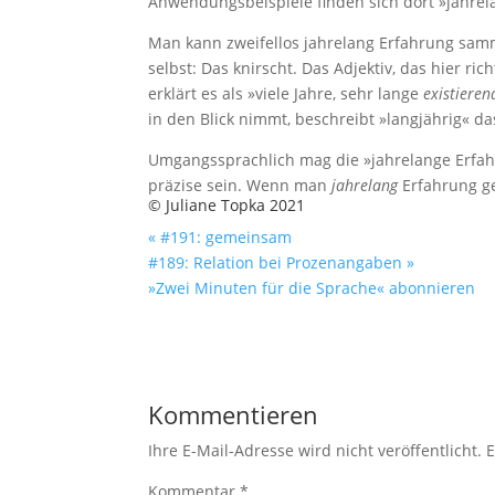
Anwendungsbeispiele finden sich dort »jahrel
Man kann zweifellos jahrelang Erfahrung samm
selbst: Das knirscht. Das Adjektiv, das hier ric
erklärt es als »viele Jahre, sehr lange
existiere
in den Blick nimmt, beschreibt »langjährig« das
Umgangssprachlich mag die »jahrelange Erfahr
präzise sein. Wenn man
jahrelang
Erfahrung g
© Juliane Topka 2021
« #191: gemeinsam
#189: Relation bei Prozenangaben »
»Zwei Minuten für die Sprache« abonnieren
Kommentieren
Ihre E-Mail-Adresse wird nicht veröffentlicht.
E
Kommentar
*