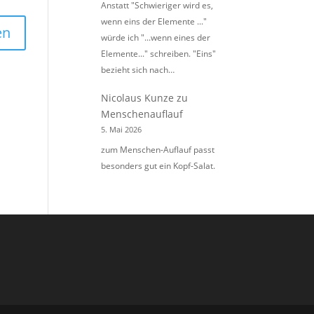
Anstatt "Schwieriger wird es,
wenn eins der Elemente ..."
würde ich "...wenn eines der
Elemente..." schreiben. "Eins"
bezieht sich nach…
Nicolaus Kunze
zu
Menschenauflauf
5. Mai 2026
zum Menschen-Auflauf passt
besonders gut ein Kopf-Salat.