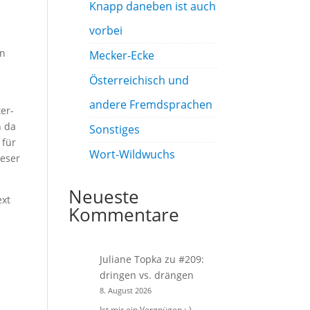
Knapp daneben ist auch
vorbei
on
Mecker-Ecke
Österreichisch und
andere Fremdsprachen
er-
h da
Sonstiges
 für
Wort-Wildwuchs
ieser
Neueste
ext
Kommentare
Juliane Topka
zu
#209:
dringen vs. drängen
8. August 2026
Ist mir ein Vergnügen :-)