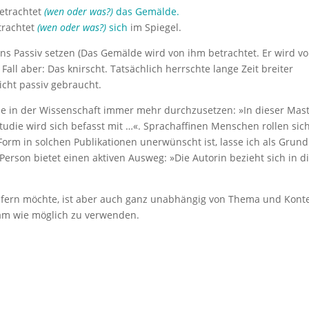
betrachtet
(wen oder was?)
das Gemälde.
etrachtet
(wen oder was?)
sich
im Spiegel.
ns Passiv setzen (Das Gemälde wird von ihm betrachtet. Er wird v
 Fall aber: Das knirscht. Tatsächlich herrschte lange Zeit breiter
icht passiv gebraucht.
de in der Wissenschaft immer mehr durchzusetzen: »In dieser Mast
Studie wird sich befasst mit …«. Sprachaffinen Menschen rollen sic
Form in solchen Publikationen unerwünscht ist, lasse ich als Grund
Person bietet einen aktiven Ausweg: »Die Autorin bezieht sich in d
läfern möchte, ist aber auch ganz unabhängig von Thema und Kont
sam wie möglich zu verwenden.