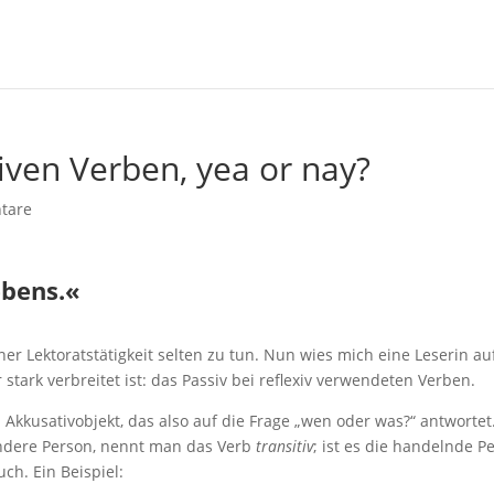
xiven Verben, yea or nay?
tare
ebens.«
er Lektoratstätigkeit selten zu tun. Nun wies mich eine Leserin au
tark verbreitet ist: das Passiv bei reflexiv verwendeten Verben.
kusativobjekt, das also auf die Frage „wen oder was?“ antwortet.
andere Person, nennt man das Verb
transitiv
; ist es die handelnde P
ch. Ein Beispiel: