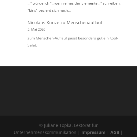
..." würde ich "...wenn eines der Elemente..." schreiben.
"Eins" bezieht sich nach…
Nicolaus Kunze
zu
Menschenauflauf
5. Mai 2026
zum Menschen-Auflauf passt besonders gut ein Kopf-
Salat.
© Juliane Topka. Lektorat für
Unternehmenskommunikation |
Impressum
|
AGB
|