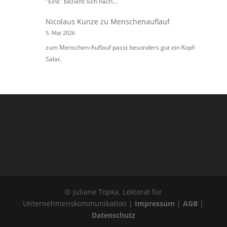
"Eins" bezieht sich nach…
Nicolaus Kunze
zu
Menschenauflauf
5. Mai 2026
zum Menschen-Auflauf passt besonders gut ein Kopf-
Salat.
© Juliane Topka. Lektorat für
Unternehmenskommunikation |
Impressum
|
AGB
|
Datenschutz