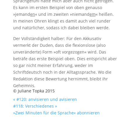
Sprachgefühl hatte mich aber auch nicht getrogen.
Es kann im ersten Beispiel von oben genauso
»jemand
en
« und im zweiten »niemand
em
« heißen.
In meinen Ohren klingt es damit auch viel runder
und natürlicher, sodass ich dabei bleiben werde.
Der Vollständigkeit halber: Für den Akkusativ
vermerkt der Duden, dass die flexionslose (also
unveränderte) Form »oft vorgezogen« wird. Das
beträfe das erste Beispiel oben. Dies entspricht aber
so gar nicht meiner Erfahrung, weder im
Schriftdeutsch noch in der Alltagssprache. Wo die
Redaktion diese Bewertung hernimmt, bleibt ihr
Geheimnis.
© Juliane Topka 2015
« #120: anvisieren und avisieren
#118: Verschiedenes »
»Zwei Minuten für die Sprache« abonnieren