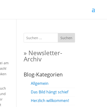
Suchen
» Newsletter-
Archiv
ei am
racht
Blog-Kategorien
nken
Allgemein
auch
Das Bild hängt schief
 und
er
Herzlich willkommen!
t