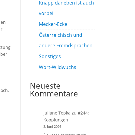
Knapp daneben ist auch
vorbei
nen
Mecker-Ecke
ir
Österreichisch und
andere Fremdsprachen
tzung
uber
Sonstiges
Wort-Wildwuchs
Neueste
doch.
Kommentare
Juliane Topka
zu
#244:
Kopplungen
3. Juni 2026
Sie liegen genauso wenig