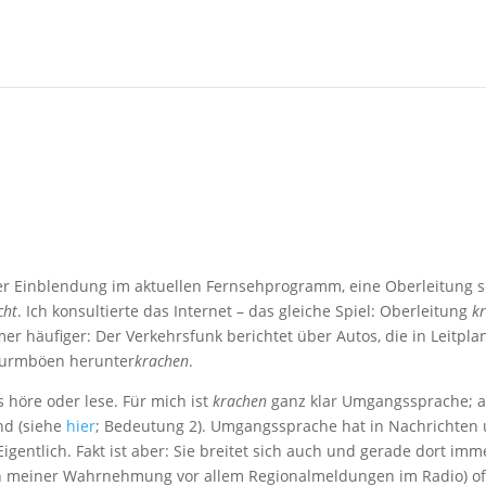
r Einblendung im aktuellen Fernsehprogramm, eine Oberleitung s
cht
. Ich konsultierte das Internet – das gleiche Spiel: Oberleitung
k
er häufiger: Der Verkehrsfunk berichtet über Autos, die in Leitpla
Sturmböen herunter
krachen
.
höre oder lese. Für mich ist
krachen
ganz klar Umgangssprache; 
nd (siehe
hier
; Bedeutung 2). Umgangssprache hat in Nachrichten
igentlich. Fakt ist aber: Sie breitet sich auch und gerade dort imm
(in meiner Wahrnehmung vor allem Regionalmeldungen im Radio) of