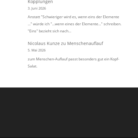
Kopplungen
3. Juni 2026
Anstatt "Schwieriger wird es, wenn eins der Elemente
..." würde ich "...wenn eines der Elemente..." schreiben.
"Eins" bezieht sich nach…
Nicolaus Kunze
zu
Menschenauflauf
5. Mai 2026
zum Menschen-Auflauf passt besonders gut ein Kopf-
Salat.