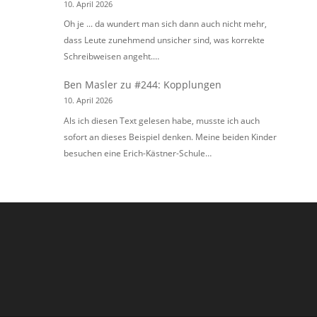
10. April 2026
Oh je ... da wundert man sich dann auch nicht mehr,
dass Leute zunehmend unsicher sind, was korrekte
Schreibweisen angeht.…
Ben Masler
zu
#244: Kopplungen
10. April 2026
Als ich diesen Text gelesen habe, musste ich auch
sofort an dieses Beispiel denken. Meine beiden Kinder
besuchen eine Erich-Kästner-Schule…