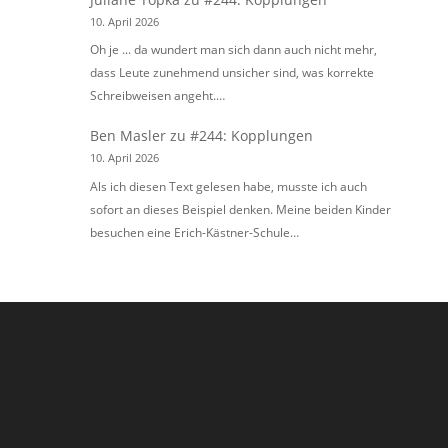
10. April 2026
Oh je ... da wundert man sich dann auch nicht mehr,
dass Leute zunehmend unsicher sind, was korrekte
Schreibweisen angeht.…
Ben Masler
zu
#244: Kopplungen
10. April 2026
Als ich diesen Text gelesen habe, musste ich auch
sofort an dieses Beispiel denken. Meine beiden Kinder
besuchen eine Erich-Kästner-Schule…