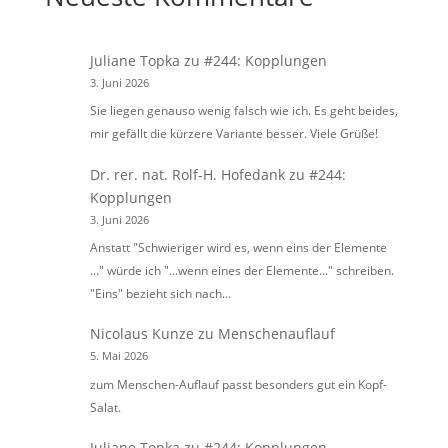
Juliane Topka
zu
#244: Kopplungen
3. Juni 2026
Sie liegen genauso wenig falsch wie ich. Es geht beides,
mir gefällt die kürzere Variante besser. Viele Grüße!
Dr. rer. nat. Rolf-H. Hofedank
zu
#244:
Kopplungen
3. Juni 2026
Anstatt "Schwieriger wird es, wenn eins der Elemente
..." würde ich "...wenn eines der Elemente..." schreiben.
"Eins" bezieht sich nach…
Nicolaus Kunze
zu
Menschenauflauf
5. Mai 2026
zum Menschen-Auflauf passt besonders gut ein Kopf-
Salat.
Juliane Topka
zu
#244: Kopplungen