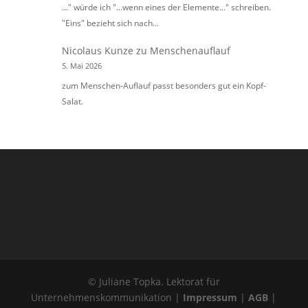
..." würde ich "...wenn eines der Elemente..." schreiben.
"Eins" bezieht sich nach…
Nicolaus Kunze
zu
Menschenauflauf
5. Mai 2026
zum Menschen-Auflauf passt besonders gut ein Kopf-
Salat.
© Juliane Topka. Lektorat für
Unternehmenskommunikation |
Impressum
|
AGB
|