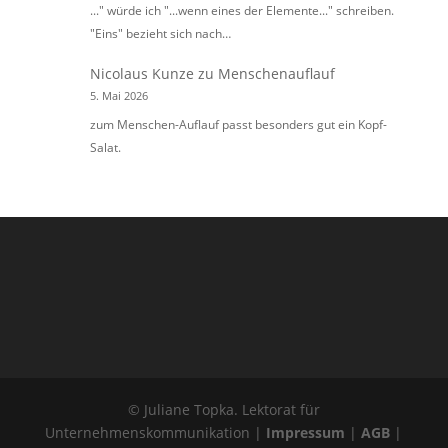
..." würde ich "...wenn eines der Elemente..." schreiben.
"Eins" bezieht sich nach…
Nicolaus Kunze
zu
Menschenauflauf
5. Mai 2026
zum Menschen-Auflauf passt besonders gut ein Kopf-
Salat.
© Juliane Topka. Lektorat für
Unternehmenskommunikation |
Impressum
|
AGB
|