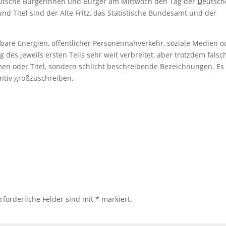
utsche Bürgerinnen und Bürger am Mittwoch den Tag der
D
eutsch
und Titel sind der Alte Fritz, das Statistische Bundesamt und der
erbare Energien, öffentlicher Personennahverkehr, soziale Medien o
g des jeweils ersten Teils sehr weit verbreitet, aber trotzdem falsc
n oder Titel, sondern schlicht beschreibende Bezeichnungen. Es 
ntiv großzuschreiben.
rforderliche Felder sind mit
*
markiert.