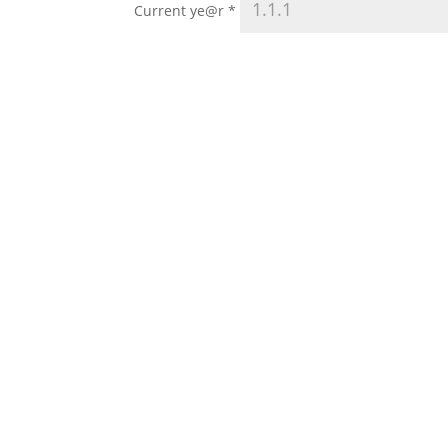
Current ye@r
*