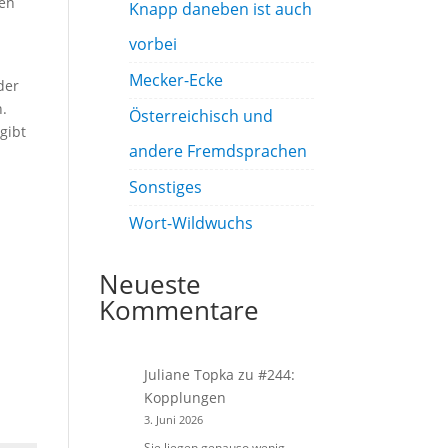
en
Knapp daneben ist auch
vorbei
Mecker-Ecke
der
h.
Österreichisch und
gibt
andere Fremdsprachen
Sonstiges
Wort-Wildwuchs
Neueste
Kommentare
Juliane Topka
zu
#244:
Kopplungen
3. Juni 2026
Sie liegen genauso wenig