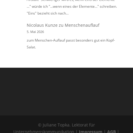
..." würde ich "...wenn eines der Elemente..." schreiben.
"Eins" bezieht sich nach…
Nicolaus Kunze
zu
Menschenauflauf
5. Mai 2026
zum Menschen-Auflauf passt besonders gut ein Kopf-
Salat.
© Juliane Topka. Lektorat für
Unternehmenskommunikation |
Impressum
|
AGB
|