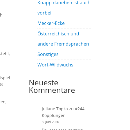
Knapp daneben ist auch
vorbei
ch
Mecker-Ecke
Österreichisch und
andere Fremdsprachen
steht,
Sonstiges
a
Wort-Wildwuchs
ispiel
Neueste
ts
Kommentare
ren,
Juliane Topka
zu
#244:
Kopplungen
3. Juni 2026
Sie liegen genauso wenig