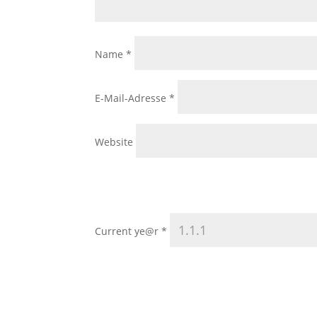
Name
*
E-Mail-Adresse
*
Website
Current ye@r
*