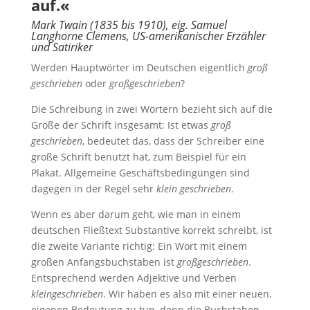
auf.«
Mark Twain (1835 bis 1910), eig. Samuel
Langhorne Clemens, US-amerikanischer Erzähler
und Satiriker
Werden Hauptwörter im Deutschen eigentlich
groß
geschrieben
oder
großgeschrieben
?
Die Schreibung in zwei Wörtern bezieht sich auf die
Größe der Schrift insgesamt: Ist etwas
groß
geschrieben
, bedeutet das, dass der Schreiber eine
große Schrift benutzt hat, zum Beispiel für ein
Plakat. Allgemeine Geschäftsbedingungen sind
dagegen in der Regel sehr
klein geschrieben
.
Wenn es aber darum geht, wie man in einem
deutschen Fließtext Substantive korrekt schreibt, ist
die zweite Variante richtig: Ein Wort mit einem
großen Anfangsbuchstaben ist
großgeschrieben
.
Entsprechend werden Adjektive und Verben
kleingeschrieben
. Wir haben es also mit einer neuen,
eigenen Bedeutung zu tun, denn die Buchstaben