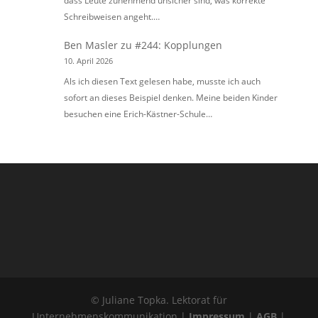
dass Leute zunehmend unsicher sind, was korrekte
Schreibweisen angeht.…
Ben Masler
zu
#244: Kopplungen
10. April 2026
Als ich diesen Text gelesen habe, musste ich auch
sofort an dieses Beispiel denken. Meine beiden Kinder
besuchen eine Erich-Kästner-Schule…
© Juliane Topka. Lektorat für
Unternehmenskommunikation |
Impressum
|
AGB
|