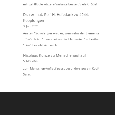
mir gefällt die kürzere Variante besser. Viele Grüße!
Dr. rer. nat. Rolf-H. Hofedank
zu
#244:
Kopplungen
3. Juni 2026
Anstatt "Schwieriger wird es, wenn eins der Elemente
..." würde ich "...wenn eines der Elemente..." schreiben.
"Eins" bezieht sich nach…
Nicolaus Kunze
zu
Menschenauflauf
5. Mai 2026
zum Menschen-Auflauf passt besonders gut ein Kopf-
Salat.