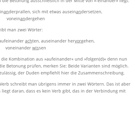
die Betonung ausschließlich in der Mitte von »-einander» liegt:
in
an
derprallen, sich mit etwas ausein
an
dersetzen,
vonein
an
dergehen
eibt man zwei Wörter:
 aufeinander
ach
ten, auseinander her
vor
gehen,
voneinander
wis
sen
n die Kombination aus »aufeinander« und »folgen(d)« denn nun
ie Betonung prüfen, merken Sie: Beide Varianten sind möglich.
zulässig, der Duden empfiehlt hier die Zusammenschreibung.
erb schreibt man übrigens immer in zwei Wörtern. Das ist aber
liegt daran, dass es kein Verb gibt, das in der Verbindung mit