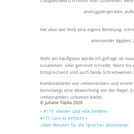
(Tätigkeitswort) schreibt man zusammen, wenn 
anein
an
dergeraten, aufe
Hat aber das Verb eine eigene Betonung, schr
aneinander d
en
ken,
Wohl am häufigsten werde ich gefragt, ob ma
zusammen- oder getrennt schreibt. Wenn Sie d
Entsprechend sind auch beide Schreibweisen 
Kombinationen von »miteinander« und einem V
keineswegs eine Abweichung von der Regel. Es 
»miteinander« unbetont bleibt.
© Juliane Topka 2020
« #173: »beide« und »die beiden«
#171: Lass es einfach! »
»Zwei Minuten für die Sprache« abonnieren