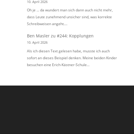
10. April 2026
Oh je ... da wundert man sich dann auch nicht mehr,
dass Leute zunehmend unsicher sind, was korrekte
Schreibweisen angeht.…
Ben Masler
zu
#244: Kopplungen
10. April 2026
Als ich diesen Text gelesen habe, musste ich auch
sofort an dieses Beispiel denken. Meine beiden Kinder
besuchen eine Erich-Kästner-Schule…